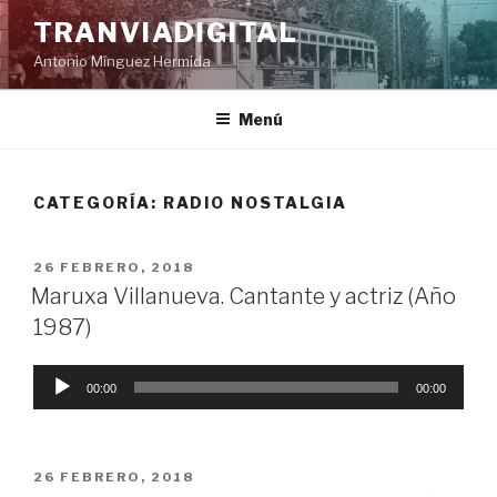
Saltar
TRANVIADIGITAL
al
Antonio Mínguez Hermida
contenido
Menú
CATEGORÍA:
RADIO NOSTALGIA
PUBLICADO
26 FEBRERO, 2018
EL
Maruxa Villanueva. Cantante y actriz (Año
1987)
Reproductor
00:00
00:00
de
audio
PUBLICADO
26 FEBRERO, 2018
EL