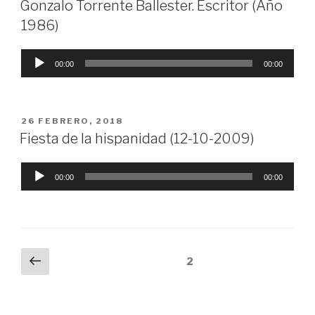
Gonzalo Torrente Ballester. Escritor (Año
1986)
Reproductor
00:00
00:00
de
audio
PUBLICADO
26 FEBRERO, 2018
EL
Fiesta de la hispanidad (12-10-2009)
Reproductor
00:00
00:00
de
audio
Navegación
Página
Página
2
anterior
de
entradas