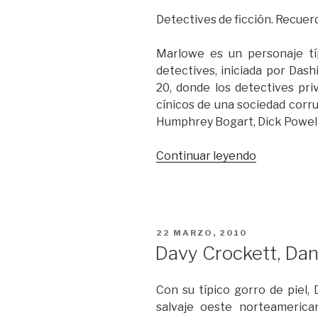
Detectives de ficción. Recue
Marlowe es un personaje tí
detectives, iniciada por Das
20, donde los detectives pr
cínicos de una sociedad corru
Humphrey Bogart, Dick Powell
“Colombo,
Continuar leyendo
el
último
detective”
PUBLICADO
22 MARZO, 2010
EL
Davy Crockett, Dan
Con su típico gorro de piel,
salvaje oeste norteamerica