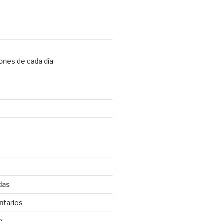
ones de cada día
das
ntarios
g