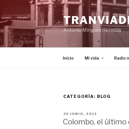
Saltar
al
TRANVIAD
contenido
Antonio Mínguez Hermida
Inicio
Mi vida
Radio 
CATEGORÍA:
BLOG
PUBLICADO
30 JUNIO, 2011
EL
Colombo, el último