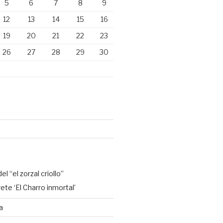
5
6
7
8
9
12
13
14
15
16
19
20
21
22
23
26
27
28
29
30
l “el zorzal criollo”
te ‘El Charro inmortal’
a