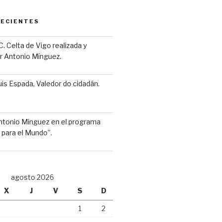
RECIENTES
 C. Celta de Vigo realizada y
r Antonio Mínguez.
uis Espada, Valedor do cidadán.
Antonio Mínguez en el programa
 para el Mundo”.
agosto 2026
X
J
V
S
D
1
2