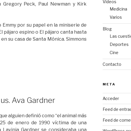
Videos
on Gregory Peck, Paul Newman y Kirk
Medicina
Varios
 Emmy por su papel en la miniserie de
Blog
l pájaro espino o El pájaro canta hasta
Las cuesti
22 en su casa de Santa Mónica. Simmons
Deportes
Cine
Contacto
META
nus. Ava Gardner
Acceder
Feed de entra
r que alguien definió como “el animal más
Feed de come
el 25 de enero de 1990 víctima de una
a Lavinia Gardner se consideraba una
WordPress.or