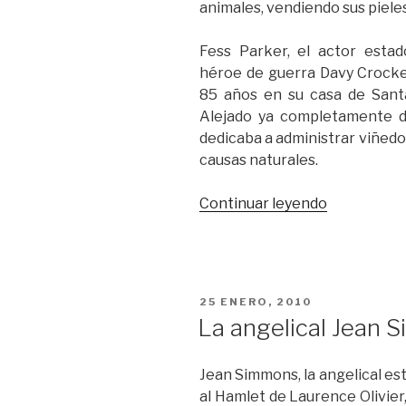
animales, vendiendo sus pieles
Fess Parker, el actor esta
héroe de guerra Davy Crocket
85 años en su casa de Santa
Alejado ya completamente del
dedicaba a administrar viñedo
causas naturales.
“Davy
Continuar leyendo
Crockett,
Daniel
Boone
y
PUBLICADO
25 ENERO, 2010
Fess
EL
La angelical Jean
Parker”
Jean Simmons, la angelical est
al Hamlet de Laurence Olivie