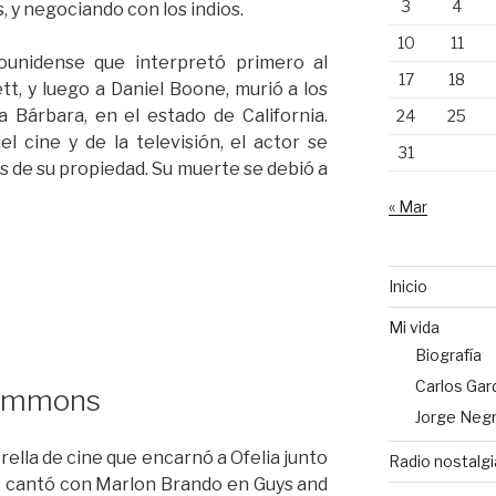
3
4
, y negociando con los indios.
10
11
dounidense que interpretó primero al
17
18
t, y luego a Daniel Boone, murió a los
 Bárbara, en el estado de California.
24
25
 cine y de la televisión, el actor se
31
s de su propiedad. Su muerte se debió a
« Mar
Inicio
Mi vida
Biografía
Carlos Garde
 Simmons
Jorge Negre
rella de cine que encarnó a Ofelia junto
Radio nostalgi
r, cantó con Marlon Brando en Guys and