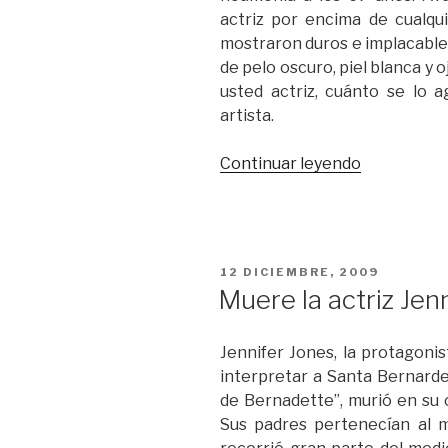
actriz por encima de cualqui
mostraron duros e implacables 
de pelo oscuro, piel blanca y 
usted actriz, cuánto se lo ag
artista.
“Veinte
Continuar leyendo
años
sin
Venus.
Ava
PUBLICADO
12 DICIEMBRE, 2009
Gardner”
EL
Muere la actriz Jen
Jennifer Jones, la protagoni
interpretar a Santa Bernarde
de Bernadette”, murió en su c
Sus padres pertenecían al m