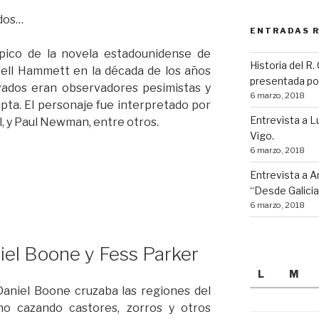
rdos…
ENTRADAS 
pico de la novela estadounidense de
Historia del R.
hiell Hammett en la década de los años
presentada po
ivados eran observadores pesimistas y
6 marzo, 2018
pta. El personaje fue interpretado por
Entrevista a L
, y Paul Newman, entre otros.
Vigo.
6 marzo, 2018
Entrevista a 
“Desde Galicia
6 marzo, 2018
iel Boone y Fess Parker
L
M
 Daniel Boone cruzaba las regiones del
no cazando castores, zorros y otros