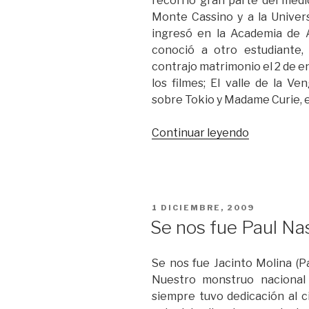
recorrió gran parte del medio
Monte Cassino y a la Univer
ingresó en la Academia de 
conoció a otro estudiante,
contrajo matrimonio el 2 de e
los filmes; El valle de la V
sobre Tokio y Madame Curie, e
“Muere
Continuar leyendo
la
actriz
Jennifer
Jones”
PUBLICADO
1 DICIEMBRE, 2009
EL
Se nos fue Paul Na
Se nos fue Jacinto Molina (P
Nuestro monstruo nacional 
siempre tuvo dedicación al ci