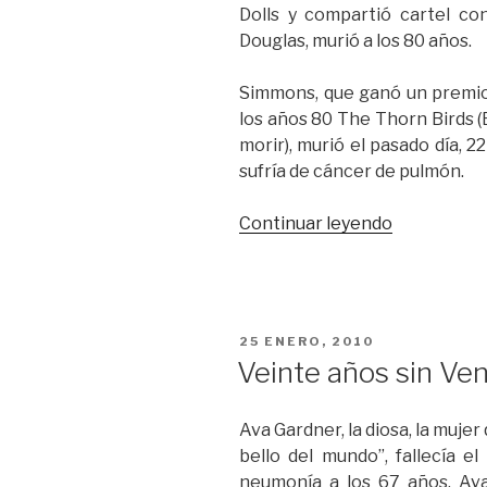
Dolls y compartió cartel c
Douglas, murió a los 80 años.
Simmons, que ganó un premio
los años 80 The Thorn Birds (E
morir), murió el pasado día, 
sufría de cáncer de pulmón.
“La
Continuar leyendo
angelical
Jean
Simmons”
PUBLICADO
25 ENERO, 2010
EL
Veinte años sin Ve
Ava Gardner, la diosa, la muje
bello del mundo”, fallecía 
neumonía a los 67 años. Av