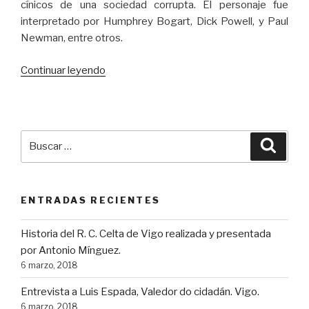
cínicos de una sociedad corrupta. El personaje fue
interpretado por Humphrey Bogart, Dick Powell, y Paul
Newman, entre otros.
“Colombo,
Continuar leyendo
el
último
detective”
Buscar
Busca
por:
ENTRADAS RECIENTES
Historia del R. C. Celta de Vigo realizada y presentada
por Antonio Mínguez.
6 marzo, 2018
Entrevista a Luis Espada, Valedor do cidadán. Vigo.
6 marzo, 2018