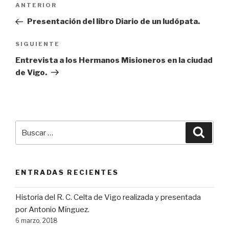
Entrada
ANTERIOR
de
anterior:
Presentación del libro Diario de un ludópata.
entradas
Siguiente
SIGUIENTE
entrada
Entrevista a los Hermanos Misioneros en la ciudad
de Vigo.
Buscar
Busca
por:
ENTRADAS RECIENTES
Historia del R. C. Celta de Vigo realizada y presentada
por Antonio Mínguez.
6 marzo, 2018