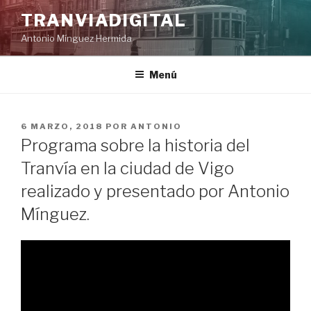
Saltar
TRANVIADIGITAL
al
Antonio Mínguez Hermida
contenido
Menú
PUBLICADO
6 MARZO, 2018
POR
ANTONIO
EL
Programa sobre la historia del
Tranvía en la ciudad de Vigo
realizado y presentado por Antonio
Mínguez.