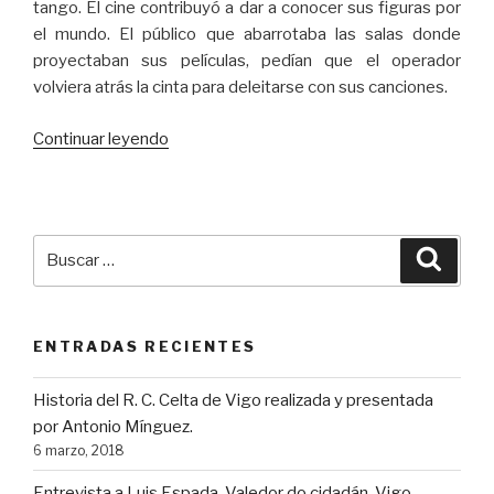
tango. El cine contribuyó a dar a conocer sus figuras por
el mundo. El público que abarrotaba las salas donde
proyectaban sus películas, pedían que el operador
volviera atrás la cinta para deleitarse con sus canciones.
“Jorge
Continuar leyendo
Negrete
“El
Charro
inmortal””
Buscar
Busca
por:
ENTRADAS RECIENTES
Historia del R. C. Celta de Vigo realizada y presentada
por Antonio Mínguez.
6 marzo, 2018
Entrevista a Luis Espada, Valedor do cidadán. Vigo.