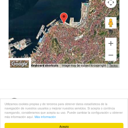
Keyboard shortcuts
Image may be subject to copyright
Terms
Correo
Utilizamos cookies propias y de terceros para obtener datos estadísticos de la
navegación de nuestros usuarios y mejorar nuestros servicios. Si acepta o continúa
electrónico
navegando, consideramos que acepta su uso. Puede cambiar la configuración u obtener
más información aquí.
Más información
Funciona gracias a WordPress
Acepto